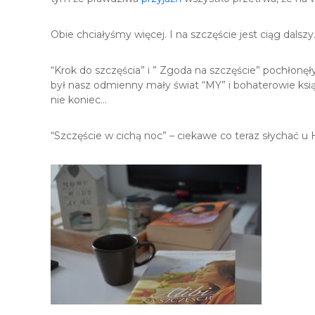
Obie chciałyśmy więcej. I na szczęście jest ciąg dalsz
“Krok do szczęścia” i ” Zgoda na szczęście” pochłonę
był nasz odmienny mały świat “MY” i bohaterowie książ
nie koniec…
“Szczęście w cichą noc” – ciekawe co teraz słychać u 