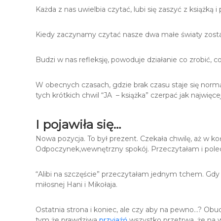
Każda z nas uwielbia czytać, lubi się zaszyć z książką 
Kiedy zaczynamy czytać nasze dwa małe światy zostają
Budzi w nas refleksję, powoduje działanie co zrobić, 
W obecnych czasach, gdzie brak czasu staje się nor
tych krótkich chwil “JA – książka” czerpać jak najwięc
I pojawiła się…
Nowa pozycja. To był prezent. Czekała chwilę, aż w koń
Odpoczynek,wewnętrzny spokój. Przeczytałam i polecił
“Alibi na szczęście” przeczytałam jednym tchem. Gdy ka
miłosnej Hani i Mikołaja.
Ostatnia strona i koniec, ale czy aby na pewno…? Obudz
tym że prawdziwa
przyjaźń
wszystko przetrwa, że na w