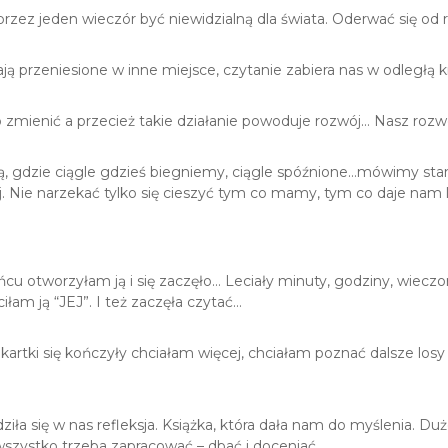
i przez jeden wieczór być niewidzialną dla świata. Oderwać się od
 przeniesione w inne miejsce, czytanie zabiera nas w odległą k
co zmienić a przecież takie działanie powoduje rozwój… Nasz rozw
mą, gdzie ciągle gdzieś biegniemy, ciągle spóźnione…mówimy s
ej. Nie narzekać tylko się cieszyć tym co mamy, tym co daje nam l
cu otworzyłam ją i się zaczęło… Leciały minuty, godziny, wieczor
am ją “JEJ”. I też zaczęła czytać…
rtki się kończyły chciałam więcej, chciałam poznać dalsze losy p
iła się w nas refleksja. Książka, która dała nam do myślenia. Duż
szystko trzeba zapracować – dbać i doceniać.