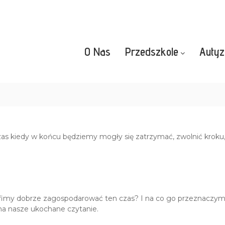
O Nas
Przedszkole
Auty
zas kiedy w końcu będziemy mogły się zatrzymać, zwolnić kroku
imy dobrze zagospodarować ten czas? I na co go przeznaczymy?
na nasze ukochane czytanie.