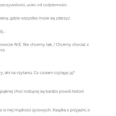
 rzeczywistości, uciec od codzienności.
rainę, gdzie wszystko może się zdarzyć.
ój…
tanowcze NIE. Nie chcemy tak…! Chcemy chociaż z
os.
y, dni na czytaniu. Co czułam czytając ją?
ięknej choć rodzącej się bardzo powoli historii
o w niej mądrości życiowych. Książka o przyjaźni, o