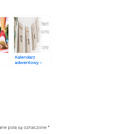
Kalendarz
adwentowy –
inspiracje
e pola są oznaczone
*