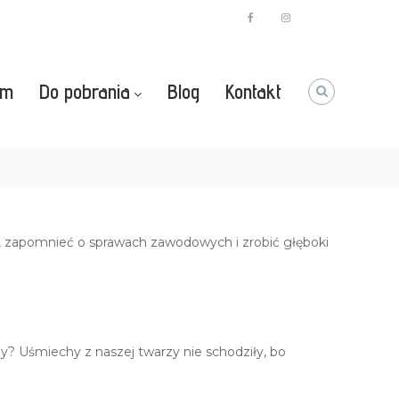
facebook
instagram
Youtube
zm
Do pobrania
Blog
Kontakt
, zapomnieć o sprawach zawodowych i zrobić głęboki
 Uśmiechy z naszej twarzy nie schodziły, bo