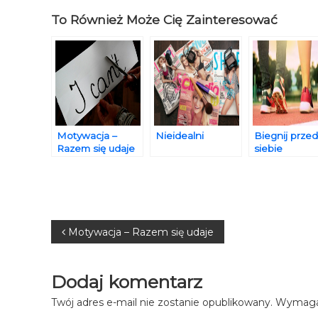
To Również Może Cię Zainteresować
Motywacja –
Nieidealni
Biegnij przed
Razem się udaje
siebie
Nawigacja
Motywacja – Razem się udaje
wpisu
Dodaj komentarz
Twój adres e-mail nie zostanie opublikowany.
Wymagan