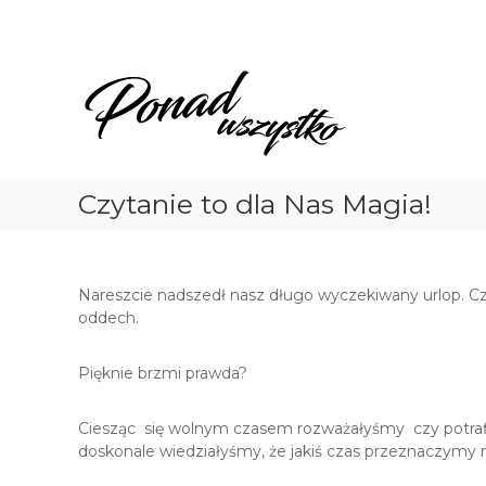
Skip
to
content
Ponad
Wszystko
Czytanie to dla Nas Magia!
Nareszcie nadszedł nasz długo wyczekiwany urlop. C
oddech.
Pięknie brzmi prawda?
Ciesząc się wolnym czasem rozważałyśmy czy potraf
doskonale wiedziałyśmy, że jakiś czas przeznaczymy 