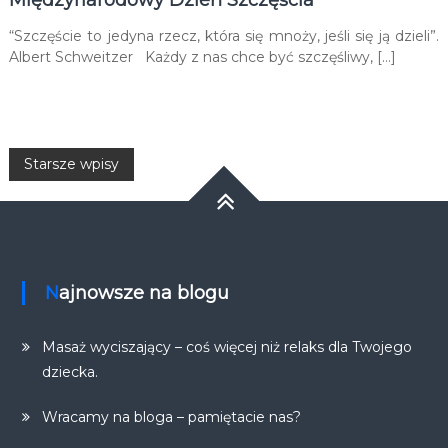
“Szczęście to jedyna rzecz, która się mnoży, jeśli się ją dzieli”.
Albert Schweitzer Każdy z nas chce być szczęśliwy, […]
Nawigacja
Starsze wpisy
po
wpisach
Najnowsze na blogu
Masaż wyciszający – coś więcej niż relaks dla Twojego
dziecka.
Wracamy na bloga – pamiętacie nas?