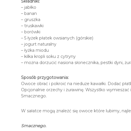
Składniki:
– jabłko
– banan
– gruszka
– truskawki
– borówki
– 5 łyżek płatek owsianych (górskie)
– jogurt naturalny
– łyżka miodu
– kilka kropli soku z cytryny
– można dorzucić nasiona słonecznika, pestki dyni, żu
Sposób przygotowania:
Owoce obrać i pokroić na nieduże kawałki. Dodać płatki
Opcjonalnie orzechy i żurawinę. Wszystko wymieszać i
Smacznego.
W sałatce mogą znaleźć się owoce które lubimy, najl
Smacznego.