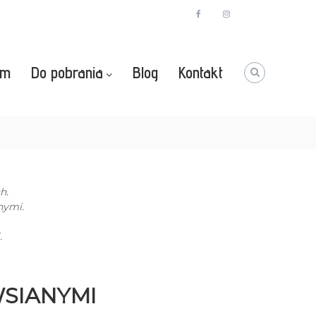
facebook
instagram
Youtube
zm
Do pobrania
Blog
Kontakt
h.
nymi.
.
SIANYMI