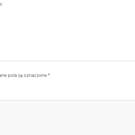
a
e pola są oznaczone
*