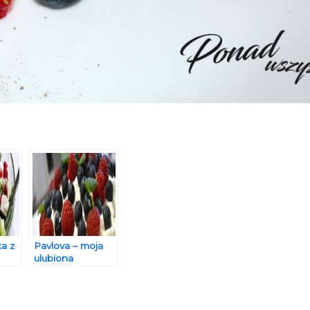
ka z
Pavlova – moja
ulubiona