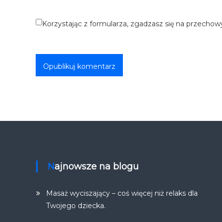
Korzystając z formularza, zgadzasz się na przechow
Najnowsze na blogu
Masaż wyciszający – coś więcej niż relaks dla
Twojego dziecka.