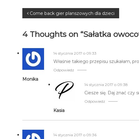
Nawigacja
Come back gier planszowych dla dzieci
wpisu
4 Thoughts on “Sałatka owoco
14 stycznia 2017 o 09:33
Właśnie takiego przepisu szukałam, pros
Odpowiedz
Monika
14 stycznia 2017 o 09:38
Ciesze się. Daj znać czy
Odpowiedz
Kasia
14 stycznia 2017 o 09:36