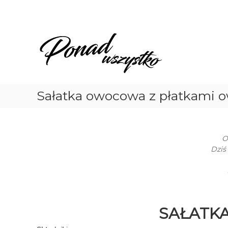
Skip
to
content
Ponad
Wszystko
Sałatka owocowa z płatkami 
O
Dziś
SAŁATK