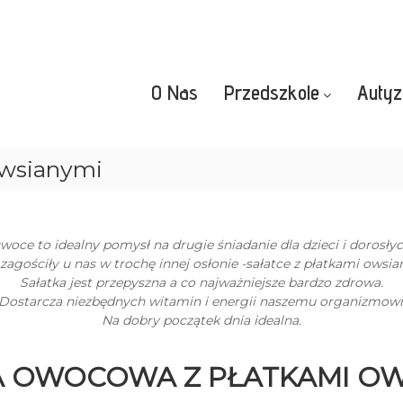
O Nas
Przedszkole
Auty
owsianymi
woce to idealny pomysł na drugie śniadanie dla dzieci i dorosłyc
 zagościły u nas w trochę innej osłonie -sałatce z płatkami owsia
Sałatka jest przepyszna a co najważniejsze bardzo zdrowa.
Dostarcza niezbędnych witamin i energii naszemu organizmowi
Na dobry początek dnia idealna.
A OWOCOWA Z PŁATKAMI OW