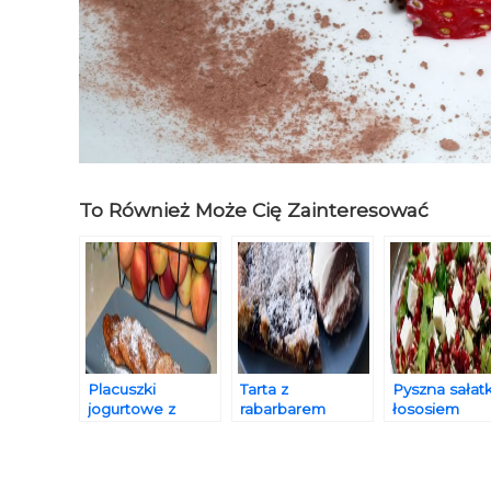
To Również Może Cię Zainteresować
Placuszki
Tarta z
Pyszna sałat
jogurtowe z
rabarbarem
łososiem
jabłkami