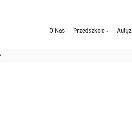
O Nas
Przedszkole
Auty
w