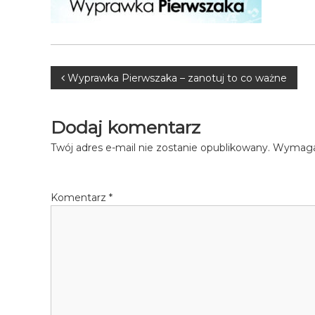
Nawigacja
Wyprawka Pierwszaka – zanotuj to co ważne
wpisu
Dodaj komentarz
Twój adres e-mail nie zostanie opublikowany.
Wymagan
Komentarz
*