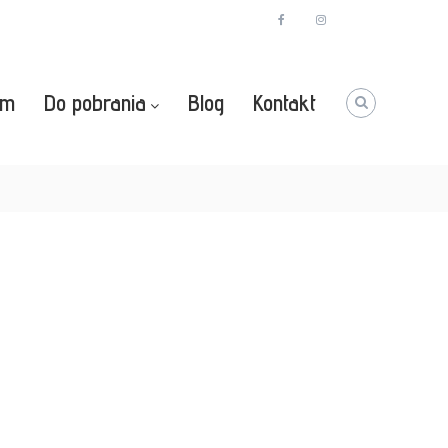
facebook
instagram
Youtube
zm
Do pobrania
Blog
Kontakt