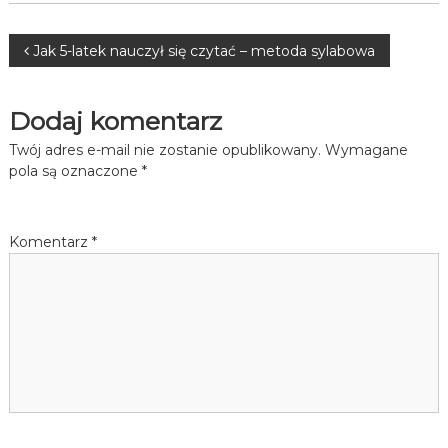
Nawigacja
Jak 5-latek nauczył się czytać – metoda sylabowa
wpisu
Dodaj komentarz
Twój adres e-mail nie zostanie opublikowany.
Wymagane
pola są oznaczone
*
Komentarz
*