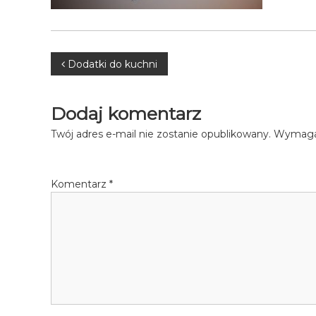
Nawigacja
Dodatki do kuchni
wpisu
Dodaj komentarz
Twój adres e-mail nie zostanie opublikowany.
Wymagan
Komentarz
*