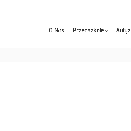
O Nas
Przedszkole
Auty