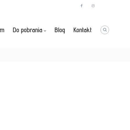
facebook
instagram
Youtube
zm
Do pobrania
Blog
Kontakt