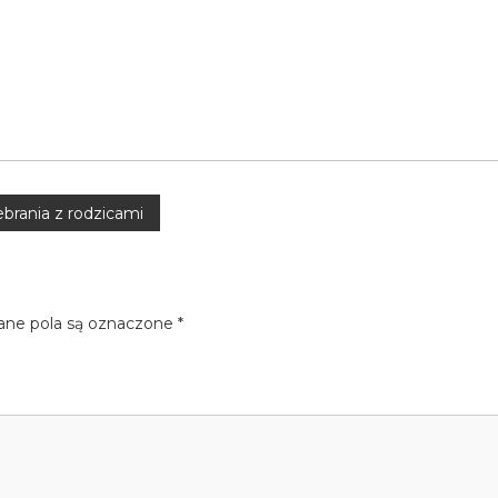
brania z rodzicami
e pola są oznaczone
*