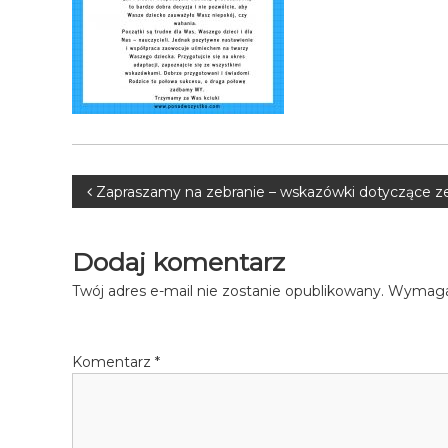
Nawigacja
Zapraszamy na zebranie – wskazówki dotyczące ze
wpisu
Dodaj komentarz
Twój adres e-mail nie zostanie opublikowany.
Wymagan
Komentarz
*