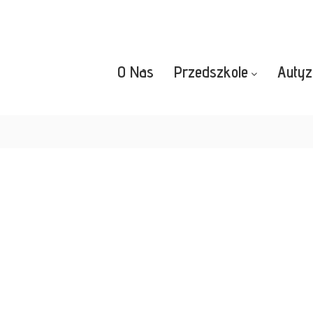
O Nas
Przedszkole
Auty