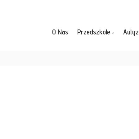
O Nas
Przedszkole
Auty