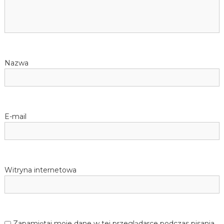
Nazwa
E-mail
Witryna internetowa
Zapamiętaj moje dane w tej przeglądarce podczas pisania