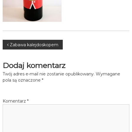
Nawigacja
Zabawa kalejdoskopem
wpisu
Dodaj komentarz
Twój adres e-mail nie zostanie opublikowany.
Wymagane
pola są oznaczone
*
Komentarz
*