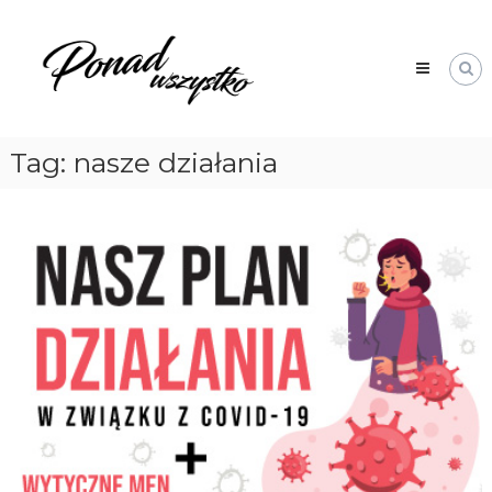
Skip
Ponad
to
Wszystko
content
Tag:
nasze działania