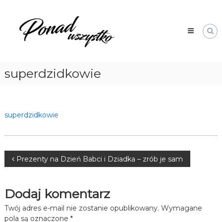
Skip
Ponad
to
Wszystko
content
superdzidkowie
superdzidkowie
Nawigacja
Prezenty na Dzień Babci i Dziadka – zrób je sam
wpisu
Dodaj komentarz
Twój adres e-mail nie zostanie opublikowany.
Wymagane
pola są oznaczone
*