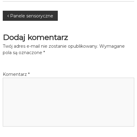
Nawigacja
Panele sensoryczne
wpisu
Dodaj komentarz
Twój adres e-mail nie zostanie opublikowany.
Wymagane
pola są oznaczone
*
Komentarz
*