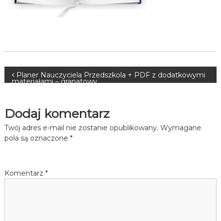
Nawigacja
Planer Nauczyciela Przedszkola + PDF z dodatkowymi
materiałami – granatowy
wpisu
Dodaj komentarz
Twój adres e-mail nie zostanie opublikowany.
Wymagane
pola są oznaczone
*
Komentarz
*