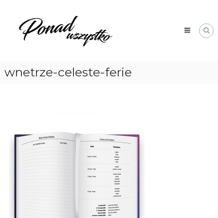
Skip
Ponad
to
Wszystko
content
wnetrze-celeste-ferie