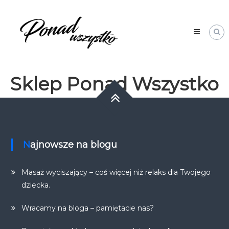
Skip
Ponad
to
Wszystko
content
Sklep Ponad Wszystko
Najnowsze na blogu
Masaż wyciszający – coś więcej niż relaks dla Twojego
dziecka.
Wracamy na bloga – pamiętacie nas?